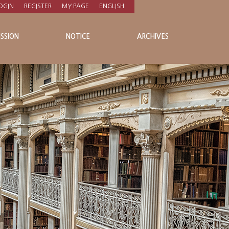
OGIN
REGISTER
MY PAGE
ENGLISH
SSION
NOTICE
ARCHIVES